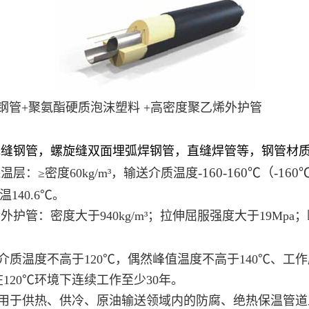
钢管
+聚氨酯硬质泡沫塑料 +高密度聚乙烯外护管
面埋弧焊钢管，直缝焊管等，钢管材质：钢号20#
-160-160
℃（
-160
60kg/m³，输送介质温度
.6℃。
40kg/m³；拉伸屈服强度大于19Mpa；断裂
0℃，偶然峰值温度不高于140℃、工作压力不大
下连续工作至少30年。
冷、原油输送领域内的防腐、绝热保温管道