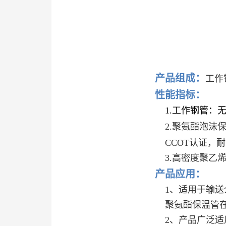
产品组成：
工作
性能指标：
1.工作钢管：无缝钢管，螺旋缝双
2.聚氨酯泡沫保温层：≥密度
CCOT认证，耐温140
3.高密度聚乙烯外护管：密度大于9
产品应用：
1、适用于输送介质温度不高于12
聚氨酯保温管在120℃环境
2、产品广泛适用于供热、供