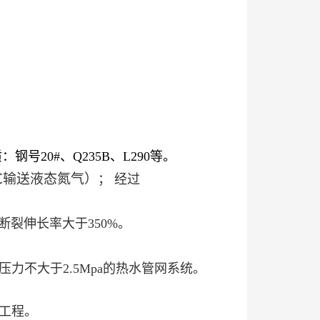
、Q235B、L290等。
℃输送液态氮气）
；
经过
伸长率大于350%。
于2.5Mpa的热水管网系统。
工程。